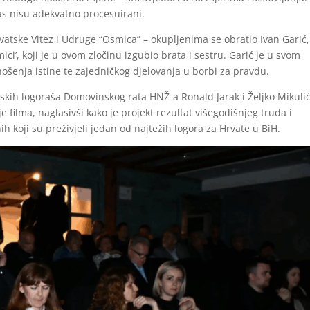
as nisu adekvatno procesuirani.
rvatske Vitez i Udruge “Osmica” – okupljenima se obratio Ivan Garić,
ici’, koji je u ovom zločinu izgubio brata i sestru. Garić je u svom
ošenja istine te zajedničkog djelovanja u borbi za pravdu.
tskih logoraša Domovinskog rata HNŽ-a Ronald Jarak i Željko Mikuli
je filma, naglasivši kako je projekt rezultat višegodišnjeg truda i
ih koji su preživjeli jedan od najtežih logora za Hrvate u BiH.