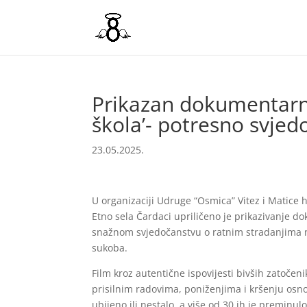
Prikazan dokumentarni 
škola’- potresno svjedo
23.05.2025.
U organizaciji Udruge “Osmica” Vitez i Matice h
Etno sela Čardaci upriličeno je prikazivanje do
snažnom svjedočanstvu o ratnim stradanjima n
sukoba.
Film kroz autentične ispovijesti bivših zatoč
prisilnim radovima, poniženjima i kršenju osnov
ubijeno ili nestalo, a više od 30 ih je preminu