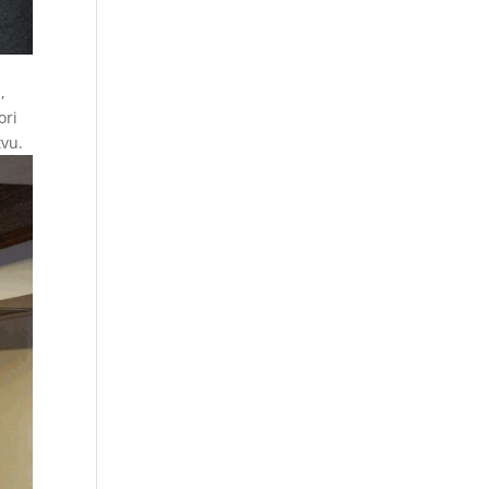
,
ori
tvu.