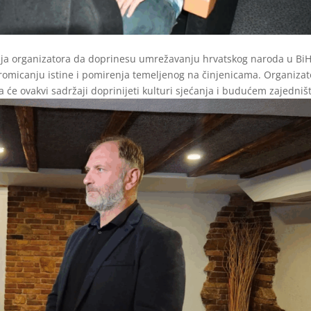
janja organizatora da doprinesu umrežavanju hrvatskog naroda u BiH
promicanju istine i pomirenja temeljenog na činjenicama. Organizat
a će ovakvi sadržaji doprinijeti kulturi sjećanja i budućem zajedniš