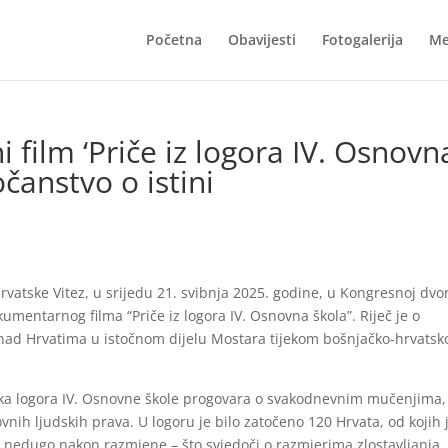
Početna
Obavijesti
Fotogalerija
Me
film ‘Priče iz logora IV. Osnovn
čanstvo o istini
rvatske Vitez, u srijedu 21. svibnja 2025. godine, u Kongresnoj dvo
kumentarnog filma “Priče iz logora IV. Osnovna škola”. Riječ je o
ad Hrvatima u istočnom dijelu Mostara tijekom bošnjačko-hrvatsk
enika logora IV. Osnovne škole progovara o svakodnevnim mučenjima,
nih ljudskih prava. U logoru je bilo zatočeno 120 Hrvata, od kojih 
lo nedugo nakon razmjene – što svjedoči o razmjerima zlostavljanja.