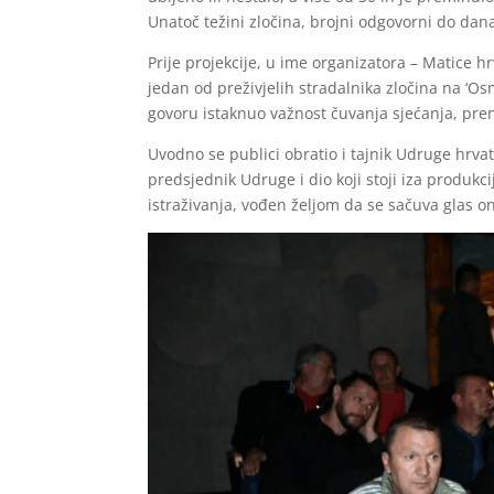
Unatoč težini zločina, brojni odgovorni do dan
Prije projekcije, u ime organizatora – Matice h
jedan od preživjelih stradalnika zločina na ‘Osm
govoru istaknuo važnost čuvanja sjećanja, pren
Uvodno se publici obratio i tajnik Udruge hrva
predsjednik Udruge i dio koji stoji iza produkci
istraživanja, vođen željom da se sačuva glas on