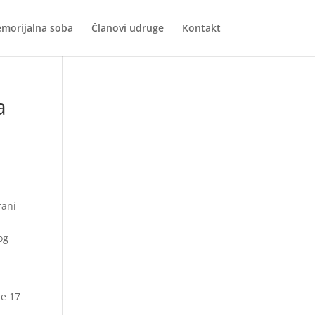
morijalna soba
Članovi udruge
Kontakt
a
rani
og
je 17