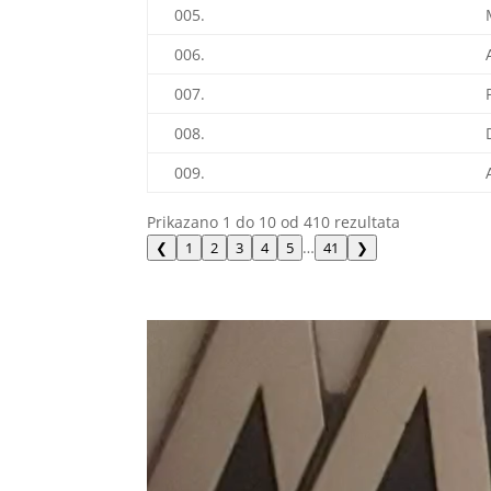
005.
006.
007.
008.
009.
Prikazano 1 do 10 od 410 rezultata
…
❮
1
2
3
4
5
41
❯