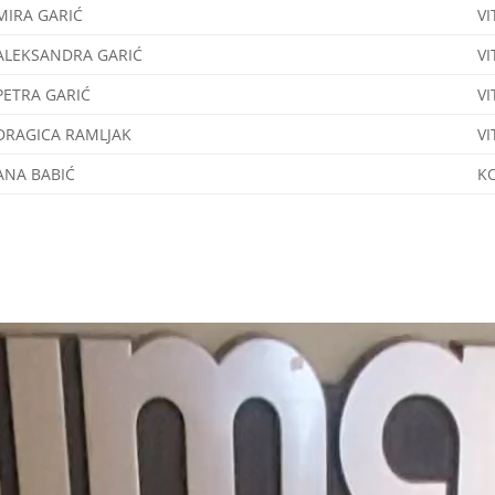
MIRA GARIĆ
VI
ALEKSANDRA GARIĆ
VI
PETRA GARIĆ
VI
DRAGICA RAMLJAK
VI
ANA BABIĆ
K