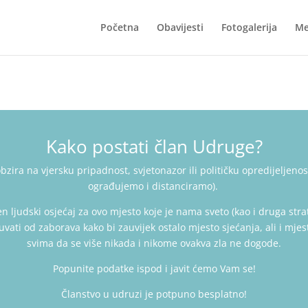
Početna
Obavijesti
Fotogalerija
Me
Kako postati član Udruge?
bzira na vjersku pripadnost, svjetonazor ili političku opredijeljeno
ograđujemo i distanciramo).
en ljudski osjećaj za ovo mjesto koje
je nama sveto (kao i druga stra
uvati od zaborava kako bi zauvijek ostalo mjesto sjećanja, ali i mje
svima da se više nikada i nikome ovakva zla ne dogode.
Popunite podatke ispod i javit ćemo Vam se!
Članstvo u udruzi je potpuno besplatno!