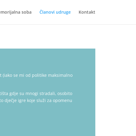
morijalna soba
Članovi udruge
Kontakt
st (iako se mi od politike maksimalno
tišta gdje su mnogi stradali, osobito
sto dječje igre koje služi za opomenu