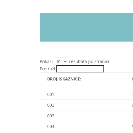
Prikaži
rezultata po stranici
Pretraži:
BROJ ISKAZNICE:
001.
002.
003.
004.