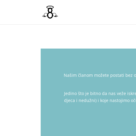
Našim članom
možete postati bez o
Jedino što je bitno da nas veže iskr
djeca i nedužni) i koje nastojimo oč