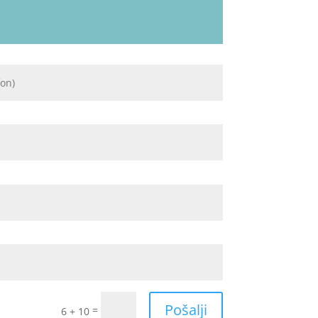
Pošalji
=
6 + 10