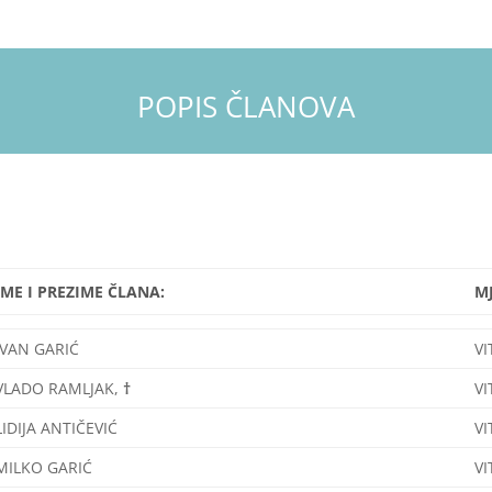
POPIS ČLANOVA
IME I PREZIME ČLANA:
M
IVAN GARIĆ
VI
VLADO RAMLJAK,
†
VI
LIDIJA ANTIČEVIĆ
VI
MILKO GARIĆ
VI