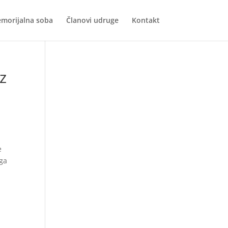
morijalna soba
Članovi udruge
Kontakt
z
e
oga