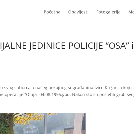
Početna
Obavijesti
Fotogalerija
Me
ALNE JEDINICE POLICIJE “OSA” i
b svog suborca a našeg pokojnog sugrađanina Ivice Kriẓ̌anca koji j
ne operacije “Oluja” 04.08.1995.god. Nakon što su posjetili grob sv